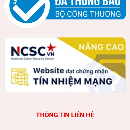
THÔNG TIN LIÊN HỆ