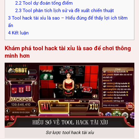
2.2
Tool dự đoán tổng điểm
2.3
Tool phân tích lịch sử và đề xuất chiến thuật
3
Tool hack tài xỉu là sao – Hiểu đúng để thấy lợi ích tiềm
ẩn
4
Kết luận
Khám phá tool hack tài xỉu là sao để chơi thông
minh hơn
Sơ lược tool hack tài xỉu