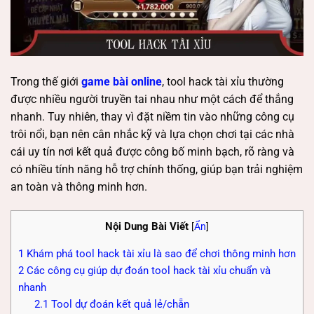
Trong thế giới
game bài online
, tool hack tài xỉu thường
được nhiều người truyền tai nhau như một cách để thắng
nhanh. Tuy nhiên, thay vì đặt niềm tin vào những công cụ
trôi nổi, bạn nên cân nhắc kỹ và lựa chọn chơi tại các nhà
cái uy tín nơi kết quả được công bố minh bạch, rõ ràng và
có nhiều tính năng hỗ trợ chính thống, giúp bạn trải nghiệm
an toàn và thông minh hơn.
Nội Dung Bài Viết
[
Ẩn
]
1
Khám phá tool hack tài xỉu là sao để chơi thông minh hơn
2
Các công cụ giúp dự đoán tool hack tài xỉu chuẩn và
nhanh
2.1
Tool dự đoán kết quả lẻ/chẵn