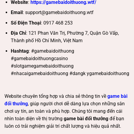
Website
:
https://gamebaidoithuong.wtf/
Email
:
support@gamebaidoithuong.wtf
Số Điện Thoại
: 0917 468 253
Địa Chỉ
: 121 Phan Văn Trị, Phường 7, Quận Gò Vấp,
Thành phố Hồ Chí Minh, Việt Nam
Hashtag
: #gamebaidoithuong
#gamebaidoithuongcasino
#slotgamegamebaidoithuong
#nhacaigamebaidoithuong #dangk ygamebaidoithuong
Website chuyên tổng hợp và chia sẻ thông tin về
game bài
đổi thưởng
, giúp người chơi dễ dàng lựa chọn những sân
chơi uy tín, an toàn và phù hợp. Chúng tôi mang đến cái
nhìn toàn diện về thị trường
game bài đổi thưởng
để bạn
luôn có trải nghiệm giải trí chất lượng và hiệu quả nhất.