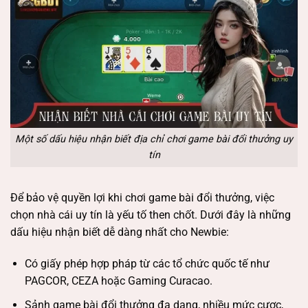
Một số dấu hiệu nhận biết địa chỉ chơi game bài đổi thưởng uy
tín
Để bảo vệ quyền lợi khi chơi game bài đổi thưởng, việc
chọn nhà cái uy tín là yếu tố then chốt. Dưới đây là những
dấu hiệu nhận biết dễ dàng nhất cho Newbie:
Có giấy phép hợp pháp từ các tổ chức quốc tế như
PAGCOR, CEZA hoặc Gaming Curacao.
Sảnh game bài đổi thưởng đa dạng, nhiều mức cược,