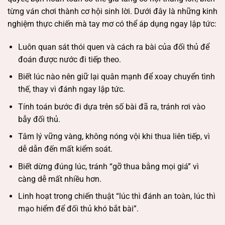
từng ván chơi thành cơ hội sinh lời. Dưới đây là những kinh
nghiệm thực chiến mà tay mơ có thể áp dụng ngay lập tức:
Luôn quan sát thói quen và cách ra bài của đối thủ để
đoán được nước đi tiếp theo.
Biết lúc nào nên giữ lại quân mạnh để xoay chuyển tình
thế, thay vì đánh ngay lập tức.
Tính toán bước đi dựa trên số bài đã ra, tránh rơi vào
bẫy đối thủ.
Tâm lý vững vàng, không nóng vội khi thua liên tiếp, vì
dễ dẫn đến mất kiểm soát.
Biết dừng đúng lúc, tránh “gỡ thua bằng mọi giá” vì
càng dễ mất nhiều hơn.
Linh hoạt trong chiến thuật “lúc thì đánh an toàn, lúc thì
mạo hiểm để đối thủ khó bắt bài”.