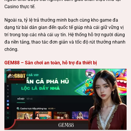
Casino thực tế.
Ngoài ra, tỷ lệ trả thưởng minh bạch cùng kho game đa
dạng từ bài dân gian đến quốc tế giúp nhà cái giữ vững vị
trí trong top các nhà cái uy tín. Hệ thống hỗ trợ người dùng
đa nền tảng, thao tác đơn giản và tốc độ rút thưởng nhanh
chóng.
GEM88 – Sân chơi an toàn, hỗ trợ đa thiết bị