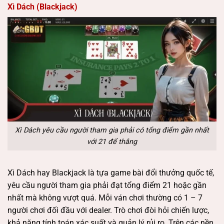
Xì Dách (Blackjack)
Xì Dách yêu cầu người tham gia phải có tổng điểm gần nhất
với 21 để thắng
Xì Dách hay Blackjack là tựa game bài đổi thưởng quốc tế,
yêu cầu người tham gia phải đạt tổng điểm 21 hoặc gần
nhất mà không vượt quá. Mỗi ván chơi thường có 1 – 7
người chơi đối đầu với dealer.
Trò chơi đòi hỏi chiến lược,
khả năng tính toán xác suất và quản lý rủi ro. Trên các nền