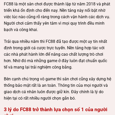
FC88 là một sân chơi được thành lập từ năm 2018 và phát
triển khá ổn định cho đến nay. Nền tảng này nổi bật nhờ
việc lúc nào cũng rõ ràng trong cách vận hành các dịch vụ.
Người chơi cảm thấy yên tâm vì mọi quy trình đều minh
bạch và công khai.
Trải qua nhiều năm thì FC88 đã tạo được một uy tín nhất
định trong giới cá cược trực tuyến. Nền tảng hợp tác với
các nhà phát hành lớn để nâng cao chất lượng trò chơi
hơn. Nhờ đó mà những game ở đây luôn đạt chuẩn quốc
tế và mang lại trải nghiệm công bằng.
Bên cạnh chú trọng vô game thì sân chơi cũng xây dựng hệ
thống bảo mật rất là an toàn. Thông tin của mọi người và
giao dịch cá nhân luôn được giữ kín. Đây chính là lý do
hiện tại có rất nhiều người chọn gắn bó.
3 lý do FC88 trở thành lựa chọn số 1 của người